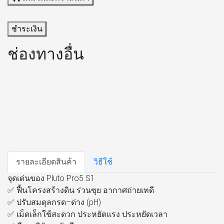
ชำระเงิน
ช่องทางอื่น
รายละเอียดสินค้า
วิธีใช้
จุดเด่นของ Pluto Pro5 S1
✅ ฟื้นโครงสร้างดิน ร่วนซุย อากาศถ่ายเทดี
✅ ปรับสมดุลกรด–ด่าง (pH)
✅ เม็ดเล็กใช้สะดวก ประหยัดแรง ประหยัดเวลา