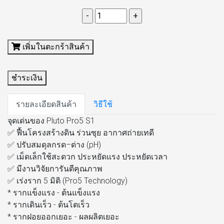
เพิ่มในตะกร้าสินค้า
ชำระเงิน
รายละเอียดสินค้า
วิธีใช้
จุดเด่นของ Pluto Pro5 S1
✅ ฟื้นโครงสร้างดิน ร่วนซุย อากาศถ่ายเทดี
✅ ปรับสมดุลกรด–ด่าง (pH)
✅ เม็ดเล็กใช้สะดวก ประหยัดแรง ประหยัดเวลา
✅ มีงานวิจัยการันตีคุณภาพ
✅ เร่งราก 5 มิติ (Pro5 Technology)
* รากแข็งแรง - ต้นแข็งแรง
* รากเดินเร็ว - ต้นโตเร็ว
* รากฝอยออกเยอะ - ผลผลิตเยอะ